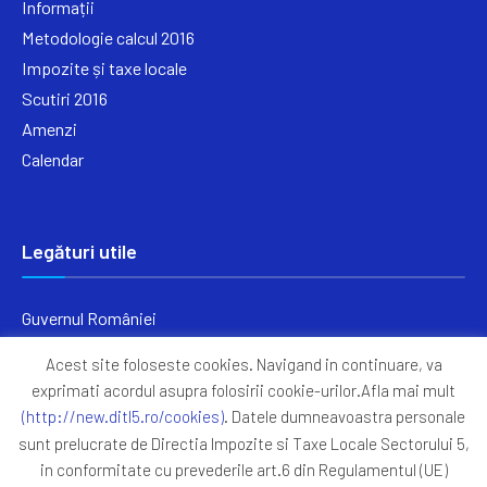
Informații
Metodologie calcul 2016
Impozite și taxe locale
Scutiri 2016
Amenzi
Calendar
Legături utile
Guvernul României
Ministerul Finanțelor
Acest site foloseste cookies. Navigand in continuare, va
Primăria Generală București
exprimati acordul asupra folosirii cookie-urilor.Afla mai mult
Primăria Sectorul 5
(http://new.ditl5.ro/cookies)
. Datele dumneavoastra personale
ANAF
sunt prelucrate de Directia Impozite si Taxe Locale Sectorului 5,
in conformitate cu prevederile art.6 din Regulamentul (UE)
Protocoale