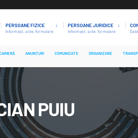
PERSOANE FIZICE
PERSOANE JURIDICE
CO
Informații, acte, formulare
Informații, acte, formulare
Date
CARIERĂ
ANUNȚURI
COMUNICATE
ORGANIZARE
TRANSP
CIAN PUIU