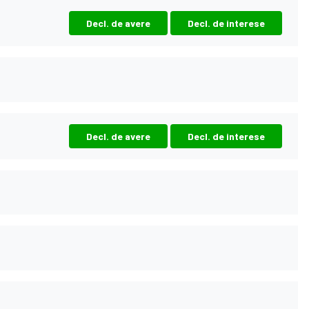
Decl. de avere
Decl. de interese
Decl. de avere
Decl. de interese