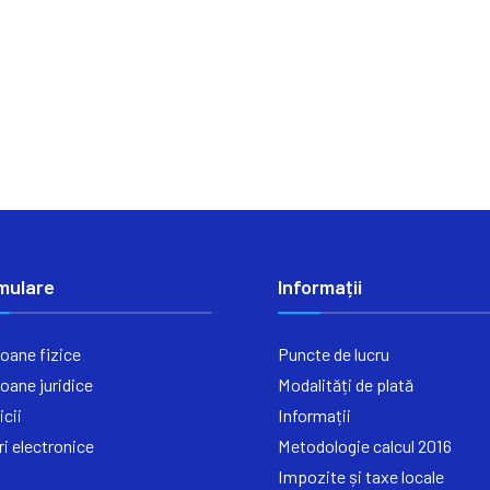
mulare
Informații
oane fizice
Puncte de lucru
oane juridice
Modalități de plată
icii
Informații
ri electronice
Metodologie calcul 2016
Impozite și taxe locale