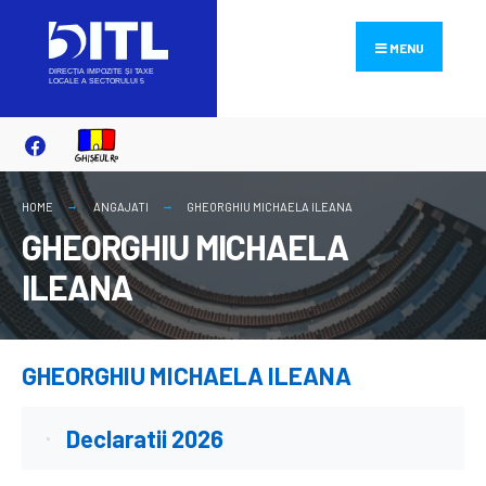
Search
Skip
for:
to
MENU
content
HOME
ANGAJATI
GHEORGHIU MICHAELA ILEANA
GHEORGHIU MICHAELA
ILEANA
GHEORGHIU MICHAELA ILEANA
Declaratii 2026