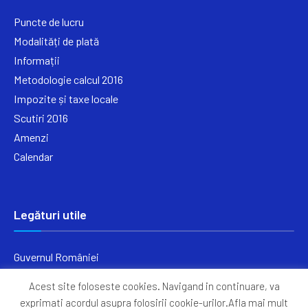
Puncte de lucru
Modalități de plată
Informații
Metodologie calcul 2016
Impozite și taxe locale
Scutiri 2016
Amenzi
Calendar
Legături utile
Guvernul României
Ministerul Finanțelor
Acest site foloseste cookies. Navigand in continuare, va
Primăria Generală București
exprimati acordul asupra folosirii cookie-urilor.Afla mai mult