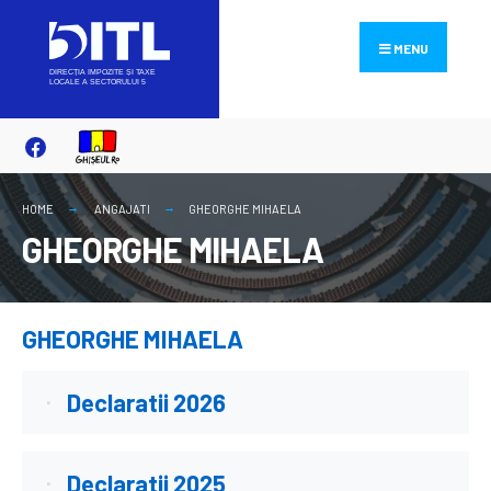
Search
Skip
for:
to
MENU
content
HOME
ANGAJATI
GHEORGHE MIHAELA
GHEORGHE MIHAELA
GHEORGHE MIHAELA
Declaratii 2026
Declaratii 2025