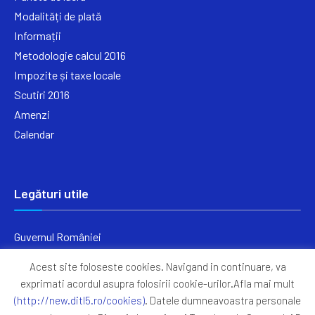
Modalități de plată
Informații
Metodologie calcul 2016
Impozite și taxe locale
Scutiri 2016
Amenzi
Calendar
Legături utile
Guvernul României
Ministerul Finanțelor
Acest site foloseste cookies. Navigand in continuare, va
Primăria Generală București
exprimati acordul asupra folosirii cookie-urilor.Afla mai mult
Primăria Sectorul 5
(http://new.ditl5.ro/cookies)
. Datele dumneavoastra personale