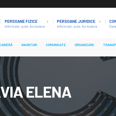
PERSOANE FIZICE
PERSOANE JURIDICE
CO
Informații, acte, formulare
Informații, acte, formulare
Date
CARIERĂ
ANUNȚURI
COMUNICATE
ORGANIZARE
TRANSP
VIA ELENA