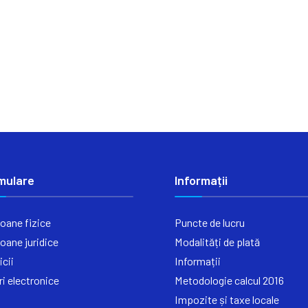
mulare
Informații
oane fizice
Puncte de lucru
oane juridice
Modalități de plată
icii
Informații
ri electronice
Metodologie calcul 2016
Impozite și taxe locale