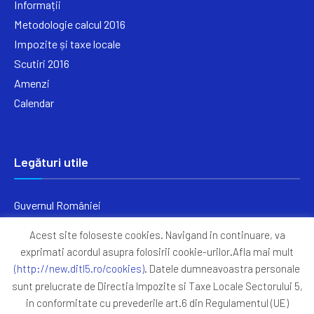
Informații
Metodologie calcul 2016
Impozite și taxe locale
Scutiri 2016
Amenzi
Calendar
Legături utile
Guvernul României
Ministerul Finanțelor
Acest site foloseste cookies. Navigand in continuare, va
Primăria Generală București
exprimati acordul asupra folosirii cookie-urilor.Afla mai mult
Primăria Sectorul 5
(http://new.ditl5.ro/cookies)
. Datele dumneavoastra personale
ANAF
sunt prelucrate de Directia Impozite si Taxe Locale Sectorului 5,
in conformitate cu prevederile art.6 din Regulamentul (UE)
Protocoale