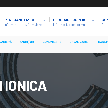
PERSOANE FIZICE
PERSOANE JURIDICE
CO
Informații, acte, formulare
Informații, acte, formulare
Date
CARIERĂ
ANUNȚURI
COMUNICATE
ORGANIZARE
TRANSP
 IONICA