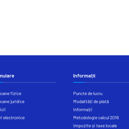
mulare
Informații
oane fizice
Puncte de lucru
oane juridice
Modalități de plată
icii
Informații
ri electronice
Metodologie calcul 2016
Impozite și taxe locale