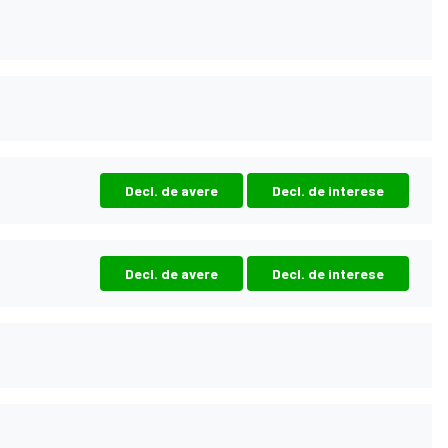
Decl. de avere
Decl. de interese
Decl. de avere
Decl. de interese