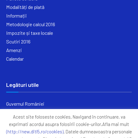
Modalități de plată
Informații
Metodologie calcul 2016
Impozite și taxe locale
Scutiri 2016
Amenzi
Calendar
Legături utile
Guvernul României
Ministerul Finanțelor
Acest site foloseste cookies. Navigand in continuare, va
Primăria Generală București
exprimati acordul asupra folosirii cookie-urilor.Afla mai mult
Primăria Sectorul 5
(http://new.ditl5.ro/cookies)
. Datele dumneavoastra personale