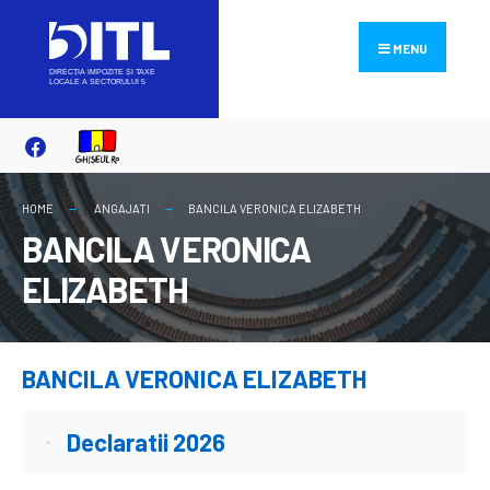
Search
Skip
for:
to
MENU
content
HOME
ANGAJATI
BANCILA VERONICA ELIZABETH
BANCILA VERONICA
ELIZABETH
BANCILA VERONICA ELIZABETH
Declaratii 2026