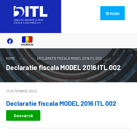
Search
Skip
for:
to
MENU
content
HOME
DECLARATIE FISCALA MODEL 2016 ITL 002
Declaratie fiscala MODEL 2016 ITL 002
13 OCTOMBRIE 2020
Declaratie fiscala MODEL 2016 ITL 002
Descarcă