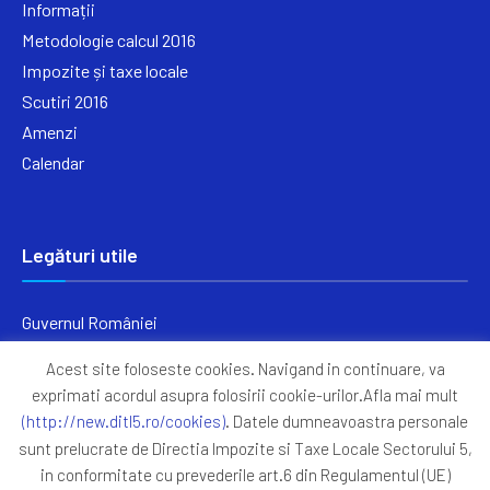
Informații
Metodologie calcul 2016
Impozite și taxe locale
Scutiri 2016
Amenzi
Calendar
Legături utile
Guvernul României
Ministerul Finanțelor
Acest site foloseste cookies. Navigand in continuare, va
Primăria Generală București
exprimati acordul asupra folosirii cookie-urilor.Afla mai mult
Primăria Sectorul 5
(http://new.ditl5.ro/cookies)
. Datele dumneavoastra personale
ANAF
sunt prelucrate de Directia Impozite si Taxe Locale Sectorului 5,
in conformitate cu prevederile art.6 din Regulamentul (UE)
Protocoale