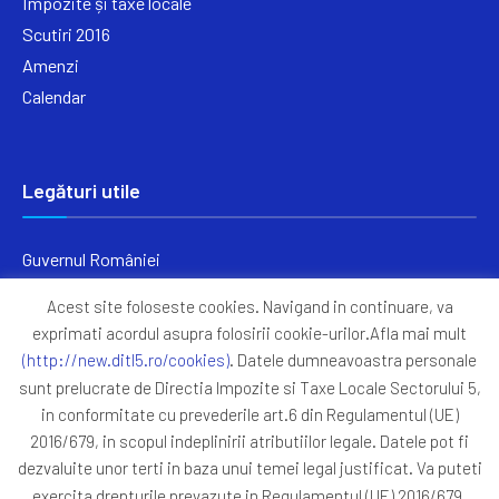
Impozite și taxe locale
Scutiri 2016
Amenzi
Calendar
Legături utile
Guvernul României
Ministerul Finanțelor
Acest site foloseste cookies. Navigand in continuare, va
Primăria Generală București
exprimati acordul asupra folosirii cookie-urilor.Afla mai mult
Primăria Sectorul 5
(http://new.ditl5.ro/cookies)
. Datele dumneavoastra personale
ANAF
sunt prelucrate de Directia Impozite si Taxe Locale Sectorului 5,
in conformitate cu prevederile art.6 din Regulamentul (UE)
Protocoale
2016/679, in scopul indeplinirii atributiilor legale. Datele pot fi
GDPR
dezvaluite unor terti in baza unui temei legal justificat. Va puteti
Harta Site
exercita drepturile prevazute in Regulamentul (UE) 2016/679,