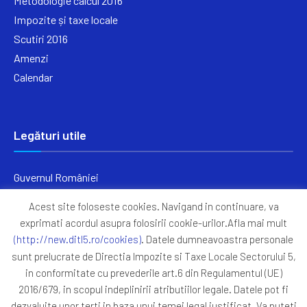
Metodologie calcul 2016
Impozite și taxe locale
Scutiri 2016
Amenzi
Calendar
Legături utile
Guvernul României
Ministerul Finanțelor
Acest site foloseste cookies. Navigand in continuare, va
Primăria Generală București
exprimati acordul asupra folosirii cookie-urilor.Afla mai mult
Primăria Sectorul 5
(http://new.ditl5.ro/cookies)
. Datele dumneavoastra personale
ANAF
sunt prelucrate de Directia Impozite si Taxe Locale Sectorului 5,
in conformitate cu prevederile art.6 din Regulamentul (UE)
Protocoale
2016/679, in scopul indeplinirii atributiilor legale. Datele pot fi
GDPR
dezvaluite unor terti in baza unui temei legal justificat. Va puteti