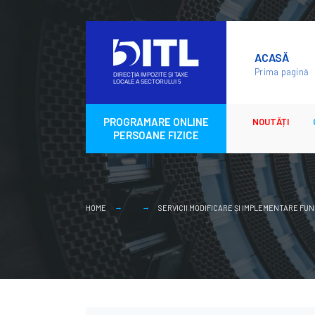
Skip
to
ACASĂ
content
Prima pagină
PROGRAMARE ONLINE
NOUTĂȚI
PERSOANE FIZICE
HOME
SERVICII MODIFICARE ȘI IMPLEMENTARE FU