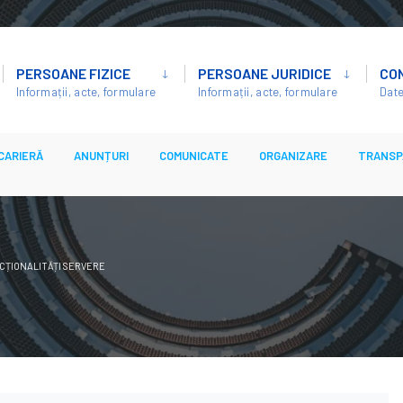
PERSOANE FIZICE
PERSOANE JURIDICE
CO
Informații, acte, formulare
Informații, acte, formulare
Date
CARIERĂ
ANUNȚURI
COMUNICATE
ORGANIZARE
TRANSP
NCȚIONALITĂȚI SERVERE