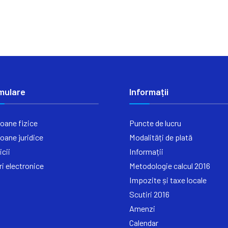
mulare
Informații
oane fizice
Puncte de lucru
oane juridice
Modalități de plată
icii
Informații
ri electronice
Metodologie calcul 2016
Impozite și taxe locale
Scutiri 2016
Amenzi
Calendar