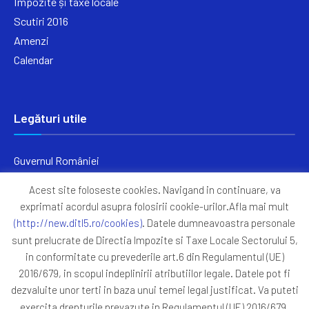
Impozite și taxe locale
Scutiri 2016
Amenzi
Calendar
Legături utile
Guvernul României
Ministerul Finanțelor
Acest site foloseste cookies. Navigand in continuare, va
Primăria Generală București
exprimati acordul asupra folosirii cookie-urilor.Afla mai mult
Primăria Sectorul 5
(http://new.ditl5.ro/cookies)
. Datele dumneavoastra personale
ANAF
sunt prelucrate de Directia Impozite si Taxe Locale Sectorului 5,
in conformitate cu prevederile art.6 din Regulamentul (UE)
Protocoale
2016/679, in scopul indeplinirii atributiilor legale. Datele pot fi
GDPR
dezvaluite unor terti in baza unui temei legal justificat. Va puteti
Harta Site
exercita drepturile prevazute in Regulamentul (UE) 2016/679,