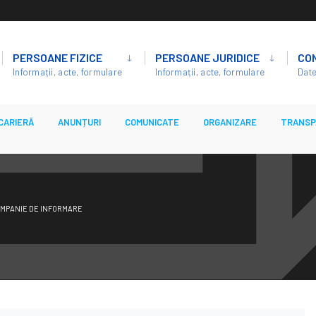
PERSOANE FIZICE
PERSOANE JURIDICE
CO
Informații, acte, formulare
Informații, acte, formulare
Date
CARIERĂ
ANUNȚURI
COMUNICATE
ORGANIZARE
TRANSP
CAMPANIE DE INFORMARE