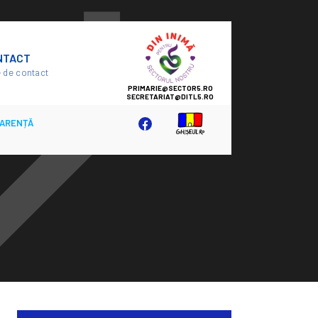
SECTOR
NTACT
5
 de contact
ARENȚĂ