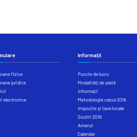
mulare
Informații
oane fizice
Puncte de lucru
oane juridice
Modalități de plată
icii
Informații
ri electronice
Metodologie calcul 2016
Impozite și taxe locale
Scutiri 2016
Amenzi
Calendar