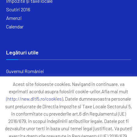
Impozite și taxe locale
Scutiri 2016
Amenzi
Calendar
Legături utile
Guvernul României
Ministerul Finanțelor
Acest site foloseste cookies. Navigand in continuare, va
Primăria Generală București
exprimati acordul asupra folosirii cookie-urilor.Afla mai mult
Primăria Sectorul 5
(http://new.ditl5.ro/cookies)
. Datele dumneavoastra personale
ANAF
sunt prelucrate de Directia Impozite si Taxe Locale Sectorului 5,
in conformitate cu prevederile art.6 din Regulamentul (UE)
Protocoale
2016/679, in scopul indeplinirii atributiilor legale. Datele pot fi
GDPR
dezvaluite unor terti in baza unui temei legal justificat. Va puteti
Harta Site
exercita drepturile prevazute in Regulamentul (UE) 2016/679,