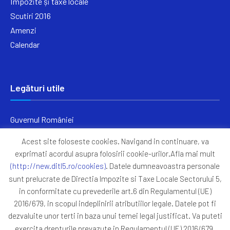
Impozite și taxe locale
Scutiri 2016
Amenzi
Calendar
Legături utile
Guvernul României
Ministerul Finanțelor
Acest site foloseste cookies. Navigand in continuare, va
Primăria Generală București
exprimati acordul asupra folosirii cookie-urilor.Afla mai mult
Primăria Sectorul 5
(http://new.ditl5.ro/cookies)
. Datele dumneavoastra personale
ANAF
sunt prelucrate de Directia Impozite si Taxe Locale Sectorului 5,
in conformitate cu prevederile art.6 din Regulamentul (UE)
Protocoale
2016/679, in scopul indeplinirii atributiilor legale. Datele pot fi
GDPR
dezvaluite unor terti in baza unui temei legal justificat. Va puteti
Harta Site
exercita drepturile prevazute in Regulamentul (UE) 2016/679,