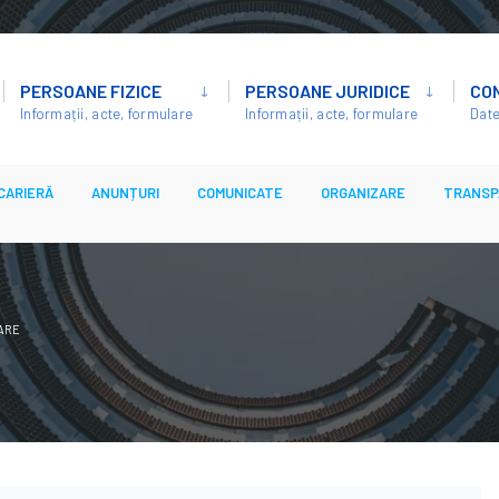
PERSOANE FIZICE
PERSOANE JURIDICE
CO
Informații, acte, formulare
Informații, acte, formulare
Date
CARIERĂ
ANUNȚURI
COMUNICATE
ORGANIZARE
TRANSP
VARE