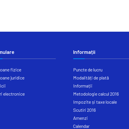
mulare
Informații
oane fizice
Puncte de lucru
oane juridice
Modalități de plată
icii
Informații
ri electronice
Metodologie calcul 2016
Impozite și taxe locale
Scutiri 2016
Amenzi
Calendar