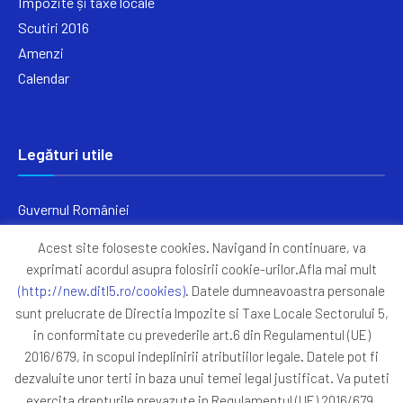
Impozite și taxe locale
Scutiri 2016
Amenzi
Calendar
Legături utile
Guvernul României
Ministerul Finanțelor
Acest site foloseste cookies. Navigand in continuare, va
Primăria Generală București
exprimati acordul asupra folosirii cookie-urilor.Afla mai mult
Primăria Sectorul 5
(http://new.ditl5.ro/cookies)
. Datele dumneavoastra personale
ANAF
sunt prelucrate de Directia Impozite si Taxe Locale Sectorului 5,
in conformitate cu prevederile art.6 din Regulamentul (UE)
Protocoale
2016/679, in scopul indeplinirii atributiilor legale. Datele pot fi
GDPR
dezvaluite unor terti in baza unui temei legal justificat. Va puteti
Harta Site
exercita drepturile prevazute in Regulamentul (UE) 2016/679,