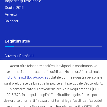
Impozite și taxe locale
Scutiri 2016
Amenzi
Calendar
Legături utile
Guvernul României
Ministerul Finanțelor
Acest site foloseste cookies. Navigand in continuare, va
Primăria Generală București
exprimati acordul asupra folosirii cookie-urilor.Afla mai mult
Primăria Sectorul 5
(http://new.ditl5.ro/cookies)
. Datele dumneavoastra personale
ANAF
sunt prelucrate de Directia Impozite si Taxe Locale Sectorului 5,
in conformitate cu prevederile art.6 din Regulamentul (UE)
Protocoale
2016/679, in scopul indeplinirii atributiilor legale. Datele pot fi
GDPR
dezvaluite unor terti in baza unui temei legal justificat. Va puteti
Harta Site
exercita drepturile prevazute in Regulamentul (UE) 2016/679,