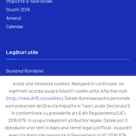
Impozite și taxe locale
Scutiri 2016
Amenzi
Calendar
Legături utile
Guvernul României
Ministerul Finanțelor
Acest site foloseste cookies. Navigand in continuare, va
Primăria Generală București
exprimati acordul asupra folosirii cookie-urilor.Afla mai mult
Primăria Sectorul 5
(http://new.ditl5.ro/cookies)
. Datele dumneavoastra personale
ANAF
sunt prelucrate de Directia Impozite si Taxe Locale Sectorului 5,
in conformitate cu prevederile art.6 din Regulamentul (UE)
Protocoale
2016/679, in scopul indeplinirii atributiilor legale. Datele pot fi
GDPR
dezvaluite unor terti in baza unui temei legal justificat. Va puteti
Harta Site
exercita drepturile prevazute in Regulamentul (UE) 2016/679,