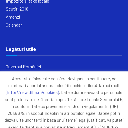
Impozite și taxe locale
Scutiri 2016
Amenzi
Calendar
Legături utile
Guvernul României
Ministerul Finanțelor
Acest site foloseste cookies. Navigand in continuare, va
Primăria Generală București
exprimati acordul asupra folosirii cookie-urilor.Afla mai mult
Primăria Sectorul 5
(http://new.ditl5.ro/cookies)
. Datele dumneavoastra personale
ANAF
sunt prelucrate de Directia Impozite si Taxe Locale Sectorului 5,
in conformitate cu prevederile art.6 din Regulamentul (UE)
Protocoale
2016/679, in scopul indeplinirii atributiilor legale. Datele pot fi
GDPR
dezvaluite unor terti in baza unui temei legal justificat. Va puteti
Harta Site
exercita drepturile prevazute in Regulamentul (UE) 2016/679,