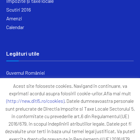
Impozite și taxe locale
Scutiri 2016
Amenzi
Calendar
Legături utile
Guvernul României
Ministerul Finanțelor
Acest site foloseste cookies. Navigand in continuare, va
Primăria Generală București
exprimati acordul asupra folosirii cookie-urilor.Afla mai mult
Primăria Sectorul 5
(http://new.ditl5.ro/cookies)
. Datele dumneavoastra personale
ANAF
sunt prelucrate de Directia Impozite si Taxe Locale Sectorului 5,
in conformitate cu prevederile art.6 din Regulamentul (UE)
Protocoale
2016/679, in scopul indeplinirii atributiilor legale. Datele pot fi
GDPR
dezvaluite unor terti in baza unui temei legal justificat. Va puteti
Harta Site
exercita drepturile prevazute in Regulamentul (UE) 2016/679,