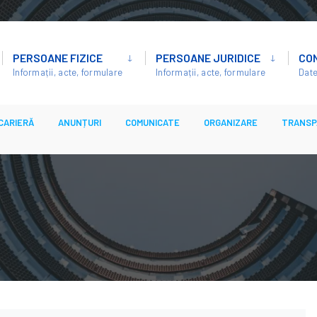
PERSOANE FIZICE
PERSOANE JURIDICE
CO
Informații, acte, formulare
Informații, acte, formulare
Date
CARIERĂ
ANUNȚURI
COMUNICATE
ORGANIZARE
TRANSP