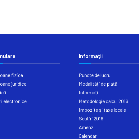
mulare
Informații
oane fizice
Puncte de lucru
oane juridice
Modalități de plată
icii
Informații
ri electronice
Metodologie calcul 2016
Impozite și taxe locale
Scutiri 2016
Amenzi
Calendar