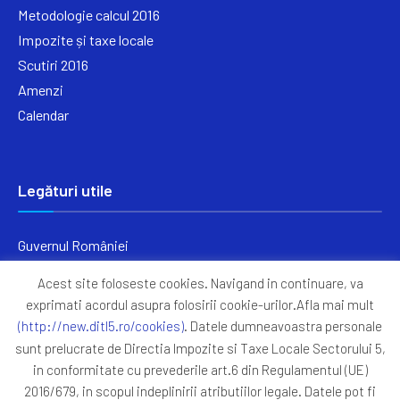
Metodologie calcul 2016
Impozite și taxe locale
Scutiri 2016
Amenzi
Calendar
Legături utile
Guvernul României
Ministerul Finanțelor
Acest site foloseste cookies. Navigand in continuare, va
Primăria Generală București
exprimati acordul asupra folosirii cookie-urilor.Afla mai mult
Primăria Sectorul 5
(http://new.ditl5.ro/cookies)
. Datele dumneavoastra personale
ANAF
sunt prelucrate de Directia Impozite si Taxe Locale Sectorului 5,
in conformitate cu prevederile art.6 din Regulamentul (UE)
Protocoale
2016/679, in scopul indeplinirii atributiilor legale. Datele pot fi
GDPR