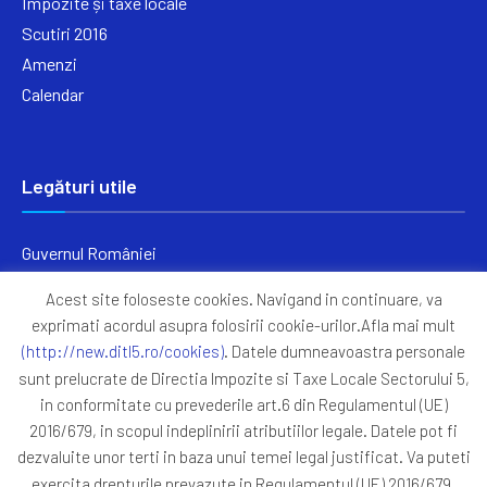
Impozite și taxe locale
Scutiri 2016
Amenzi
Calendar
Legături utile
Guvernul României
Ministerul Finanțelor
Acest site foloseste cookies. Navigand in continuare, va
Primăria Generală București
exprimati acordul asupra folosirii cookie-urilor.Afla mai mult
Primăria Sectorul 5
(http://new.ditl5.ro/cookies)
. Datele dumneavoastra personale
ANAF
sunt prelucrate de Directia Impozite si Taxe Locale Sectorului 5,
in conformitate cu prevederile art.6 din Regulamentul (UE)
Protocoale
2016/679, in scopul indeplinirii atributiilor legale. Datele pot fi
GDPR
dezvaluite unor terti in baza unui temei legal justificat. Va puteti
Harta Site
exercita drepturile prevazute in Regulamentul (UE) 2016/679,