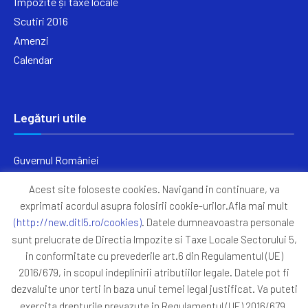
Impozite și taxe locale
Scutiri 2016
Amenzi
Calendar
Legături utile
Guvernul României
Ministerul Finanțelor
Acest site foloseste cookies. Navigand in continuare, va
Primăria Generală București
exprimati acordul asupra folosirii cookie-urilor.Afla mai mult
Primăria Sectorul 5
(http://new.ditl5.ro/cookies)
. Datele dumneavoastra personale
ANAF
sunt prelucrate de Directia Impozite si Taxe Locale Sectorului 5,
in conformitate cu prevederile art.6 din Regulamentul (UE)
Protocoale
2016/679, in scopul indeplinirii atributiilor legale. Datele pot fi
GDPR
dezvaluite unor terti in baza unui temei legal justificat. Va puteti
Harta Site
exercita drepturile prevazute in Regulamentul (UE) 2016/679,