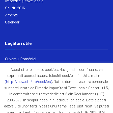
Impozite și taxe locale
Scutiri 2016
Amenzi
Calendar
Legături utile
Guvernul României
Ministerul Finanțelor
Acest site foloseste cookies. Navigand in continuare, va
Primăria Generală București
exprimati acordul asupra folosirii cookie-urilor.Afla mai mult
Primăria Sectorul 5
(http://new.ditl5.ro/cookies)
. Datele dumneavoastra personale
ANAF
sunt prelucrate de Directia Impozite si Taxe Locale Sectorului 5,
in conformitate cu prevederile art.6 din Regulamentul (UE)
Protocoale
2016/679, in scopul indeplinirii atributiilor legale. Datele pot fi
GDPR
dezvaluite unor terti in baza unui temei legal justificat. Va puteti
Harta Site
exercita drepturile prevazute in Regulamentul (UE) 2016/679,