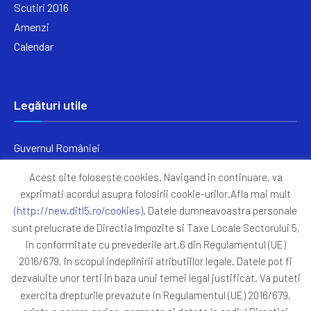
Scutiri 2016
Amenzi
Calendar
Legături utile
Guvernul României
Ministerul Finanțelor
Acest site foloseste cookies. Navigand in continuare, va
Primăria Generală București
exprimati acordul asupra folosirii cookie-urilor.Afla mai mult
Primăria Sectorul 5
(http://new.ditl5.ro/cookies)
. Datele dumneavoastra personale
ANAF
sunt prelucrate de Directia Impozite si Taxe Locale Sectorului 5,
in conformitate cu prevederile art.6 din Regulamentul (UE)
Protocoale
2016/679, in scopul indeplinirii atributiilor legale. Datele pot fi
GDPR
dezvaluite unor terti in baza unui temei legal justificat. Va puteti
Harta Site
exercita drepturile prevazute in Regulamentul (UE) 2016/679,