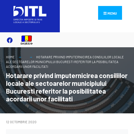
Search
Skip
for:
to
MENU
content
HOME
HOTARARE PRIVIND IMPUTERNICIREA CONSILIILOR LOCALE
ALE SECTOARELOR MUNICIPIULUI BUCURESTI REFERITOR LA POSIBILITATEA
ACORDARII UNOR FACILITATI
Hotarare privind imputernicirea consiliilor
locale ale sectoarelor municipiului
Bucuresti referitor la posibilitatea
acordarii unor facilitati
12 OCTOMBRIE 2020