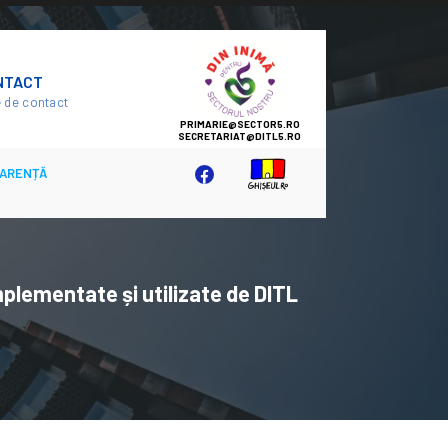
SECTOR
NTACT
5
 de contact
ARENȚĂ
mplementate și utilizate de DITL