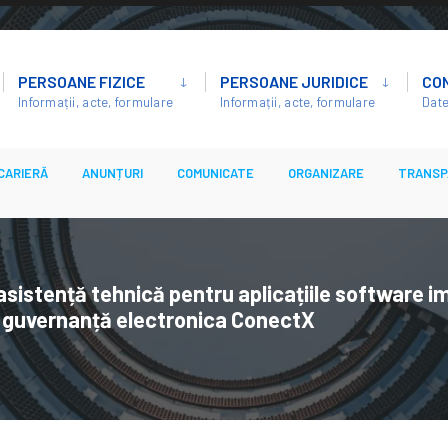
PERSOANE FIZICE
PERSOANE JURIDICE
CO
Informații, acte, formulare
Informații, acte, formulare
Date
CARIERĂ
ANUNȚURI
COMUNICATE
ORGANIZARE
TRANSP
asistență tehnică pentru aplicațiile software i
 guvernanță electronica ConectX