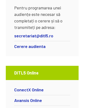
Pentru programarea unei
audiențe este necesar să
completați o cerere și să o
transmiteți pe adresa:
secretariat@ditl5.ro
Cerere audienta
DITL5 Online
ConectX Online
Avansis Online