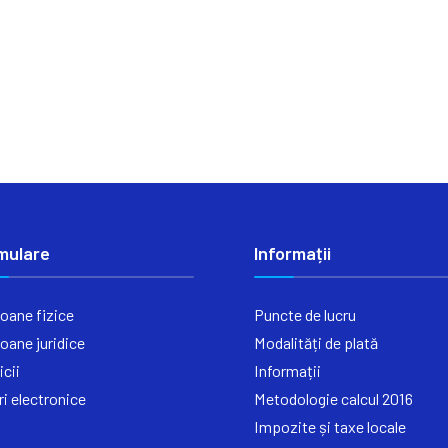
mulare
Informații
oane fizice
Puncte de lucru
oane juridice
Modalități de plată
icii
Informații
ri electronice
Metodologie calcul 2016
Impozite și taxe locale