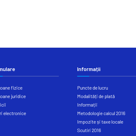
mulare
Informații
oane fizice
Puncte de lucru
oane juridice
Modalități de plată
icii
Informații
ri electronice
Metodologie calcul 2016
Impozite și taxe locale
Scutiri 2016