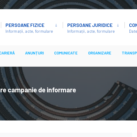
PERSOANE FIZICE
PERSOANE JURIDICE
CO
Informații, acte, formulare
Informații, acte, formulare
Date
CARIERĂ
ANUNȚURI
COMUNICATE
ORGANIZARE
TRANSP
zare campanie de informare