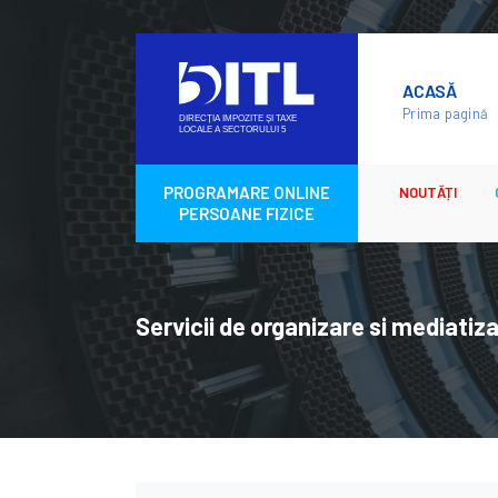
Skip
to
ACASĂ
content
Prima pagină
PROGRAMARE ONLINE
NOUTĂȚI
PERSOANE FIZICE
Servicii de organizare si mediati