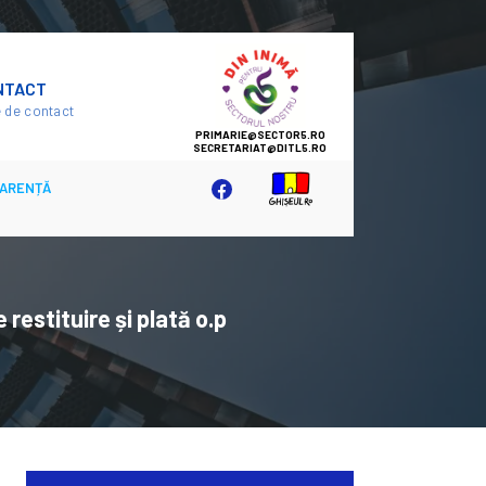
SECTOR
NTACT
5
 de contact
ARENȚĂ
restituire și plată o.p