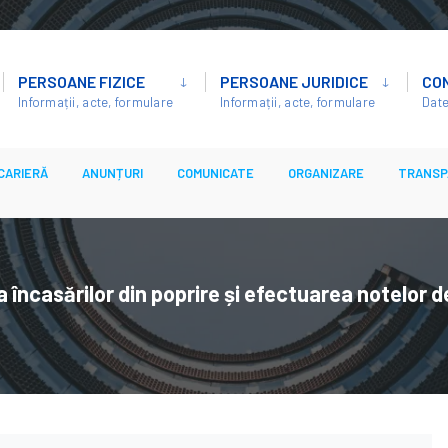
PERSOANE FIZICE
PERSOANE JURIDICE
CO
Informații, acte, formulare
Informații, acte, formulare
Date
CARIERĂ
ANUNȚURI
COMUNICATE
ORGANIZARE
TRANSP
încasărilor din poprire și efectuarea notelor de 