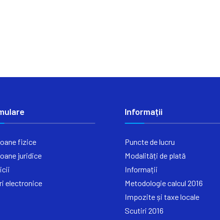
mulare
Informații
oane fizice
Puncte de lucru
oane juridice
Modalități de plată
icii
Informații
ri electronice
Metodologie calcul 2016
Impozite și taxe locale
Scutiri 2016