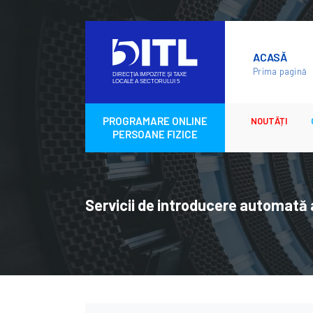
Skip
to
ACASĂ
content
Prima pagină
PROGRAMARE ONLINE
NOUTĂȚI
PERSOANE FIZICE
Servicii de introducere automată a 