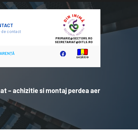
SECTOR
NTACT
5
 de contact
ARENȚĂ
at – achizitie si montaj perdea aer