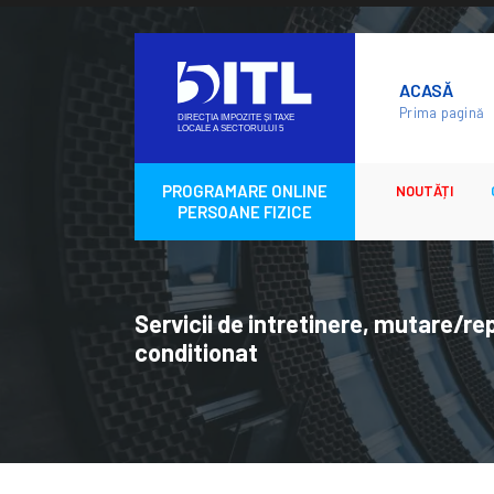
Skip
to
ACASĂ
content
Prima pagină
PROGRAMARE ONLINE
NOUTĂȚI
PERSOANE FIZICE
Servicii de intretinere, mutare/rep
conditionat