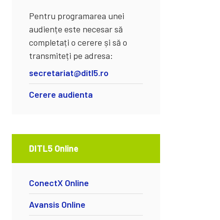
Pentru programarea unei
audiențe este necesar să
completați o cerere și să o
transmiteți pe adresa:
secretariat@ditl5.ro
Cerere audienta
DITL5 Online
ConectX Online
Avansis Online