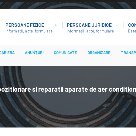
PERSOANE FIZICE
PERSOANE JURIDICE
CO
Informații, acte, formulare
Informații, acte, formulare
Date
CARIERĂ
ANUNȚURI
COMUNICATE
ORGANIZARE
TRANSP
ozitionare si reparatii aparate de aer condition