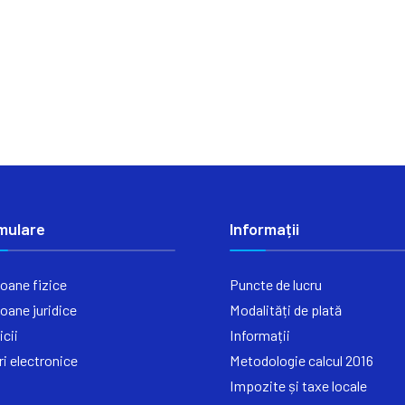
mulare
Informații
oane fizice
Puncte de lucru
oane juridice
Modalități de plată
icii
Informații
ri electronice
Metodologie calcul 2016
Impozite și taxe locale