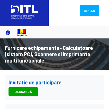
Search
Skip
for:
to
MENU
content
Furnizare echipamente- Calculatoare
(sistem PC), Scannere si imprimante
multifunctionale
Invitație de participare
DESCARCĂ