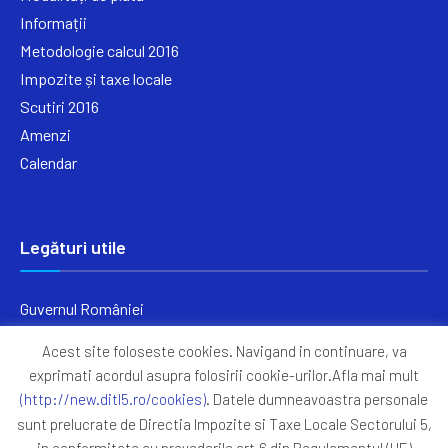
Informații
Metodologie calcul 2016
Impozite și taxe locale
Scutiri 2016
Amenzi
Calendar
Legături utile
Guvernul României
Ministerul Finanțelor
Acest site foloseste cookies. Navigand in continuare, va
Primăria Generală București
exprimati acordul asupra folosirii cookie-urilor.Afla mai mult
Primăria Sectorul 5
(http://new.ditl5.ro/cookies)
. Datele dumneavoastra personale
ANAF
sunt prelucrate de Directia Impozite si Taxe Locale Sectorului 5,
in conformitate cu prevederile art.6 din Regulamentul (UE)