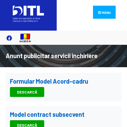
Search
Skip
for:
to
MENU
content
Anunt publicitar servicii inchiriere
Formular Model Acord-cadru
DESCARCĂ
Model contract subsecvent
DESCARCĂ