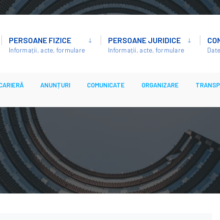
PERSOANE FIZICE
PERSOANE JURIDICE
CO
Informații, acte, formulare
Informații, acte, formulare
Date
CARIERĂ
ANUNȚURI
COMUNICATE
ORGANIZARE
TRANSP