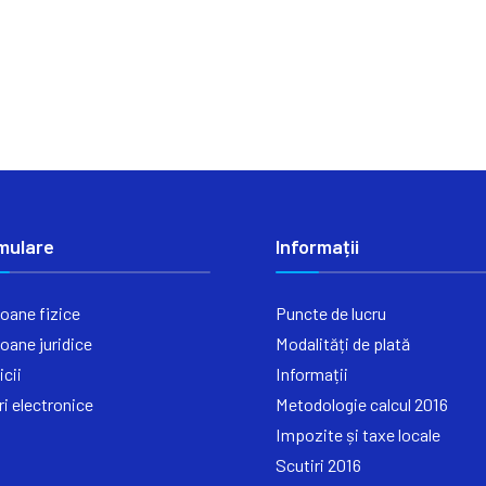
mulare
Informații
oane fizice
Puncte de lucru
oane juridice
Modalități de plată
icii
Informații
ri electronice
Metodologie calcul 2016
Impozite și taxe locale
Scutiri 2016