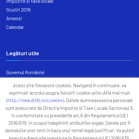
Impozite și taxe locale
Scutiri 2016
Amenzi
Calendar
Legături utile
Guvernul României
Ministerul Finanțelor
Acest site foloseste cookies. Navigand in continuare, va
Primăria Generală București
exprimati acordul asupra folosirii cookie-urilor.Afla mai mult
Primăria Sectorul 5
(http://new.ditl5.ro/cookies)
. Datele dumneavoastra personale
ANAF
sunt prelucrate de Directia Impozite si Taxe Locale Sectorului 5,
in conformitate cu prevederile art.6 din Regulamentul (UE)
Protocoale
2016/679, in scopul indeplinirii atributiilor legale. Datele pot fi
GDPR
dezvaluite unor terti in baza unui temei legal justificat. Va puteti
Harta Site
exercita drepturile prevazute in Regulamentul (UE) 2016/679,