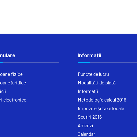
mulare
Informații
oane fizice
Puncte de lucru
oane juridice
Modalități de plată
icii
Informații
ri electronice
Metodologie calcul 2016
Impozite și taxe locale
Scutiri 2016
Amenzi
Calendar