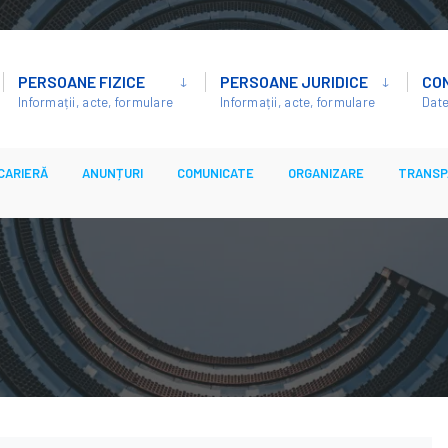
PERSOANE FIZICE
PERSOANE JURIDICE
CO
Informații, acte, formulare
Informații, acte, formulare
Date
CARIERĂ
ANUNȚURI
COMUNICATE
ORGANIZARE
TRANSP